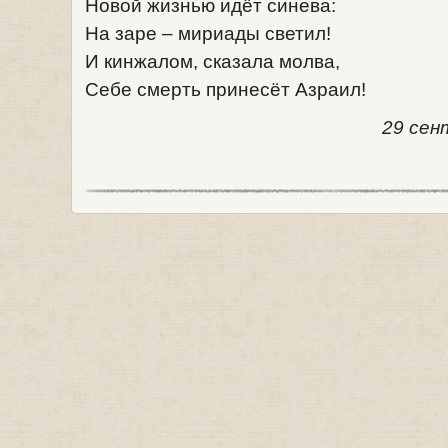
Новой жизнью идёт синева:
На заре – мириады светил!
И кинжалом, сказала молва,
Себе смерть принесёт Азраил!
29 сен