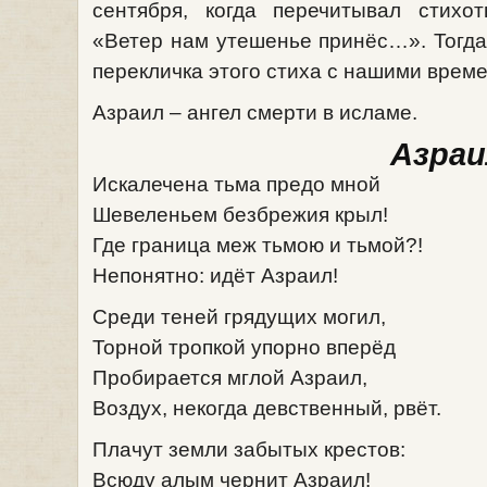
сентября, когда перечитывал стихо
«Ветер нам утешенье принёс…». Тогда
перекличка этого стиха с нашими вре
Азраил – ангел смерти в исламе.
Азраи
Искалечена тьма предо мной
Шевеленьем безбрежия крыл!
Где граница меж тьмою и тьмой?!
Непонятно: идёт Азраил!
Среди теней грядущих могил,
Торной тропкой упорно вперёд
Пробирается мглой Азраил,
Воздух, некогда девственный, рвёт.
Плачут земли забытых крестов:
Всюду алым чернит Азраил!