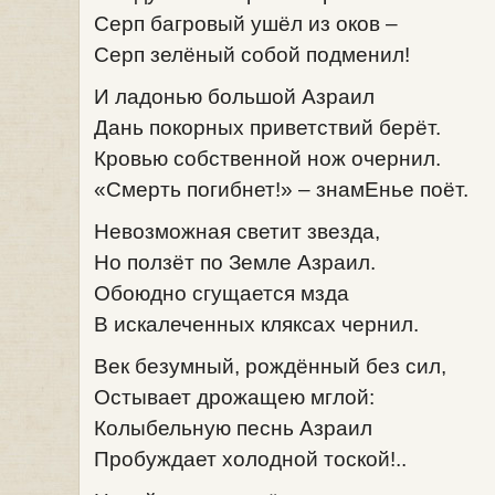
Серп багровый ушёл из оков –
Серп зелёный собой подменил!
И ладонью большой Азраил
Дань покорных приветствий берёт.
Кровью собственной нож очернил.
«Смерть погибнет!» – знамЕнье поёт.
Невозможная светит звезда,
Но ползёт по Земле Азраил.
Обоюдно сгущается мзда
В искалеченных кляксах чернил.
Век безумный, рождённый без сил,
Остывает дрожащею мглой:
Колыбельную песнь Азраил
Пробуждает холодной тоской!..