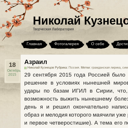
Николай Кузнец
Творческая Лаборатория
Главная
Фотогалерея
О себе
Дости
Азраил
18
Николай Кузнецов Рубрика:
Поэзия
. Метки:
гражданская лирика
,
сим
Октябрь
29 сентября 2015 года Россией было
2015
решение в условиях нынешней миров
удары по базам ИГИЛ в Сирии, что, 
возможность выжить нынешнему болез
день я и решил окончательно написа
образ и мелодия которого маячили уже 
и первое четверостишие). А тема его 