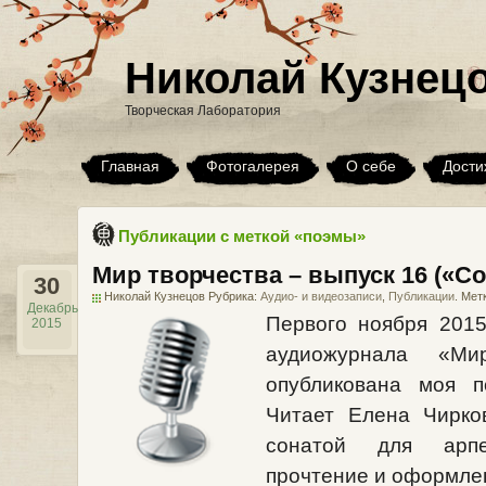
Николай Кузнец
Творческая Лаборатория
Главная
Фотогалерея
О себе
Дости
Публикации с меткой «поэмы»
Мир творчества – выпуск 16 («С
30
Николай Кузнецов Рубрика:
Аудио- и видеозаписи
,
Публикации
. Мет
Декабрь
Первого ноября 2015
2015
аудиожурнала «Ми
опубликована моя 
Читает Елена Чирко
сонатой для арпе
прочтение и оформлен