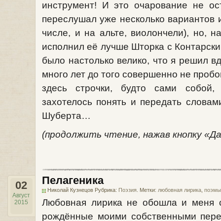
инструмент! И это очарование не ос
переслушал уже несколько вариантов и
числе, и на альте, виолончели), но, н
исполнил её лучше Шторка с Контарски
было настолько велико, что я решил вд
много лет до того совершенно не пробо
здесь строчки, будто сами собой,
захотелось понять и передать слова
Шуберта…
(продолжить чтение, нажав кнопку «Д
Пелагеника
02
Николай Кузнецов Рубрика:
Поэзия
. Метки:
любовная лирика
,
поэмы
Август
Любовная лирика не обошла и меня с
2015
рождённые моими собственными пере