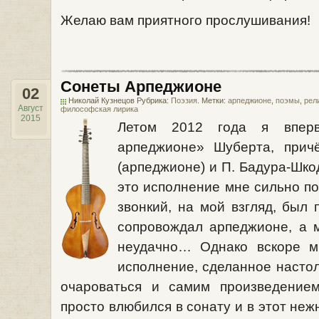
Желаю вам приятного прослушивания!
Сонеты Арпеджионе
02
Николай Кузнецов Рубрика:
Поэзия
. Метки:
арпеджионе
,
поэмы
,
рел
Август
философская лирика
2015
Летом 2012 года я впер
арпеджионе» Шуберта, прич
(арпеджионе) и П. Бадура-Шкод
это исполнение мне сильно по
звонкий, на мой взгляд, был 
сопровождал арпеджионе, а м
неудачно… Однако вскоре м
исполнение, сделанное настоль
очароваться и самим произведение
просто влюбился в сонату и в этот не