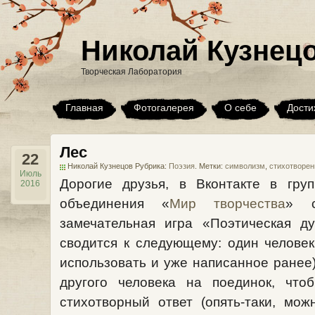
Николай Кузнец
Творческая Лаборатория
Главная
Фотогалерея
О себе
Дости
Лес
22
Николай Кузнецов Рубрика:
Поэзия
. Метки:
символизм
,
стихотворен
Июль
Дорогие друзья, в Вконтакте в груп
2016
объединения «
Мир творчества
» с
замечательная игра «Поэтическая ду
сводится к следующему: один челове
использовать и уже написанное ранее)
другого человека на поединок, что
стихотворный ответ (опять-таки, мо