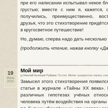
при его написании испытывал некое бл
грустью; вместе с ним я, кажется, 
получились, преимущественно, во
друзья, что это стихотворение придётс
в кругосветное путешествие!
Но, думаю, сперва надо дать несколько
(продолжить чтение, нажав кнопку «Д
Мой мир
19
Николай Кузнецов Рубрика:
Поэзия
. Метки:
гражданская лирика
,
сим
Июль
Замысел этого стихотворения появился
2016
статьи в журнале «Тайны XX века». 
различных гипотезах учёных относ
человека путём воздействия на органы 