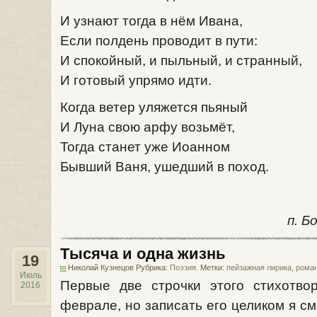
И узнают тогда в нём Ивана,
Если полдень проводит в пути:
И спокойный, и пыльный, и странный,
И готовый упрямо идти.
Когда ветер уляжется пьяный
И Луна свою арфу возьмёт,
Тогда станет уже Иоанном
Бывший Ваня, ушедший в поход.
п. Б
Тысяча и одна жизнь
19
Николай Кузнецов Рубрика:
Поэзия
. Метки:
пейзажная лирика
,
роман
Июль
Первые две строчки этого стихотв
2016
феврале, но записать его целиком я см