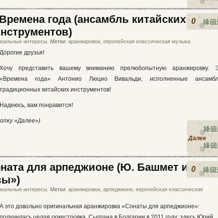
 Времена года (ансамбль китайских
0
нструментов)
кальные интересы
. Метки:
аранжировки
,
европейская классическая музыка
Дорогие друзья!
Хочу представить вашему вниманию прелюбопытную аранжировку. 
«Времена года» Антонио Люцио Вивальди, исполненные ансамб
традиционных китайских инструментов!
Надеюсь, вам понравится!
опку «Далее»)
Далее
оната для арпеджионе (Ю. Башмет и
0
вы»)
кальные интересы
. Метки:
аранжировки
,
арпеджионе
,
европейская классическая
А это довольно оригинальная аранжировка «Сонаты для арпеджионе»:
получилась целая оркестровка. Сыграна в Болгарии в 2011 году; здесь Юрий