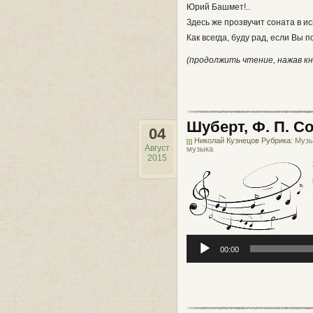
Юрий Башмет!..
Здесь же прозвучит соната в 
Как всегда, буду рад, если Вы
(продолжить чтение, нажав кн
Шуберт, Ф. П. Со
04
Николай Кузнецов Рубрика:
Музы
Август
музыка
2015
00:00