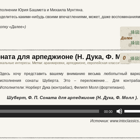
исполнении Юрия Башмета и Михаила Мунтяна.
 поделитесь какими-нибудь своими впечатлениями, может, даже воспоминаниям
опку «Далее»)
Далее
ната для арпеджионе (Н. Дука, Ф. Молл )
0
кальные интересы
. Метки:
аранжировки
,
арпеджионе
,
европейская классическая
Здесь хочу представить вашему вниманию весьма любопытный вари
исполнения сонаты Шуберта. Это – переложение… Для контраба
Исполнители: Норберт Дука (контрабас), Филипп Молл (фортепиано).
Шуберт, Ф. П. Соната для арпеджионе (Н. Дука, Ф. Молл ).
Аудиоплеер
Использ
00:00
клавиши
Источник: www.intoclassics.
вверх/
вниз,
чтобы