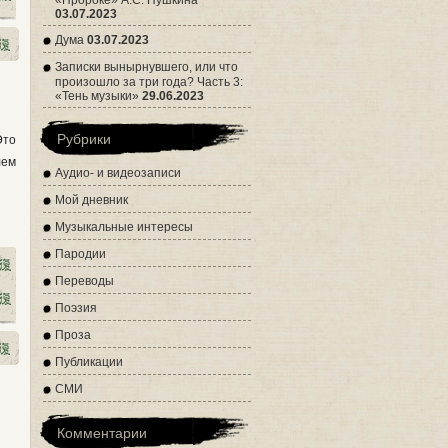
«Пророке» А.С. Пушкина
03.07.2023
Дума
03.07.2023
Записки вынырнувшего, или что
произошло за три года? Часть 3:
«Тень музыки»
29.06.2023
Рубрики
Это
лем
Аудио- и видеозаписи
Мой дневник
Музыкальные интересы
Пародии
Переводы
Поэзия
Проза
Публикации
СМИ
Комментарии