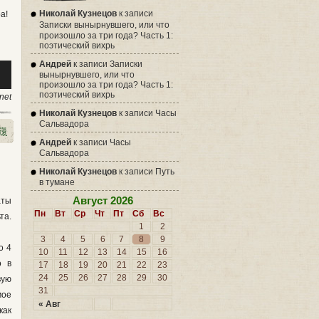
Николай Кузнецов
к записи
а!
Записки вынырнувшего, или что
произошло за три года? Часть 1:
поэтический вихрь
Андрей
к записи
Записки
уйте
вынырнувшего, или что
произошло за три года? Часть 1:
поэтический вихрь
net
Николай Кузнецов
к записи
Часы
Сальвадора
Андрей
к записи
Часы
ть
Сальвадора
Николай Кузнецов
к записи
Путь
ть
в тумане
ь.
Август 2026
аты
Пн
Вт
Ср
Чт
Пт
Сб
Вс
та.
1
2
3
4
5
6
7
8
9
о 4
10
11
12
13
14
15
16
о в
17
18
19
20
21
22
23
24
25
26
27
28
29
30
вую
31
мое
« Авг
как