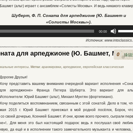
Башмет (альт) играет с ансамблем «Солисты Москвы». И ведь никакого клавир
Шуберт, Ф. П. Соната для арпеджионе (Ю. Башмет и
«Солисты Москвы»)
.
Использ
00:00
клавиши
Источник: www.intoclassics.
вверх/
вниз,
оната для арпеджионе (Ю. Башмет, М.
0
чтобы
увеличи
кальные интересы
. Метки:
аранжировки
,
арпеджионе
,
европейская классическая
или
уменьши
Дорогие Друзья!
громкост
Хочу представить вашему вниманию очередной вариант исполнения «Сон
для арпеджионе» Франца Петера Шуберта. Это вариант для аль
Исполнители: Юрий Башмет (альт), Михаил Мунтян (фортепиано).
Хочу поделиться воспоминанием, связанным с этой сонатой. Дело в том, чт
мая 2015 г. Юрий Башмет приезжал в мой родной посёлок, Борок, чт
 со своей дочерью, Ксенией Башмет. И они, кроме всего прочего, сыграли пер
е»!.. Для меня это был настоящий подарок: ведь я послушал своё люби
вую, да ещё и в исполнении такого замечательного музыканта и человека, 