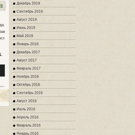
ть
,
Декабрь 2019
Сентябрь 2019
ть
Август 2019
ь.
да.
Июнь 2019
лав
Май 2019
ист
Январь 2018
Декабрь 2017
Б.
Август 2017
уйте
Февраль 2017
Ноябрь 2016
Октябрь 2016
Сентябрь 2016
ть
Август 2016
Июль 2016
ть
Апрель 2016
ь.
Февраль 2016
Январь 2016