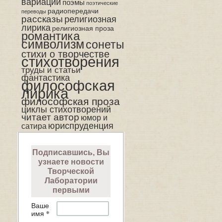
вариации
поэмы
поэтические
радиопередачи
переводы
рассказы
религиозная
лирика
религиозная проза
романтика
символизм
сонеты
стихи о творчестве
стихотворения
труды и статьи
фантастика
философская
лирика
философская проза
циклы стихотворений
читает автор
юмор и
юриспруденция
сатира
Подписавшись, Вы
узнаете новости
Творческой
Лаборатории
первыми
Ваше
*
имя