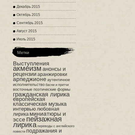
Декабрь 2015
Октябрь 2015
Сентябрь 2015
Август 2015
Июль 2015
Метки
Выступления
акмеизм
анонсы и
рецензии
аранжировки
арпеджионе
аутентичное
исполнительство
басни и притчи
восточные поэтические формы
гражданская лирика
европейская
классическая музыка
интервью
любовная
миниатюры и
лирика
пейзажная
эссе
лирика
переводы с английского
подражания и
повести