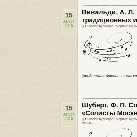
Вивальди, А. Л.
15
традиционных и
Август
2015
Николай Кузнецов Рубрика:
Музы
(продолжить чтение, нажав кн
Шуберт, Ф. П. С
15
«Солисты Моск
Август
2015
Николай Кузнецов Рубрика:
Музы
музыка