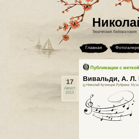
Никола
Творческая Лаборатория
Главная
Фотогалер
Публикации с меткой
Вивальди, А. Л.
17
Николай Кузнецов Рубрика:
Музы
Август
2015