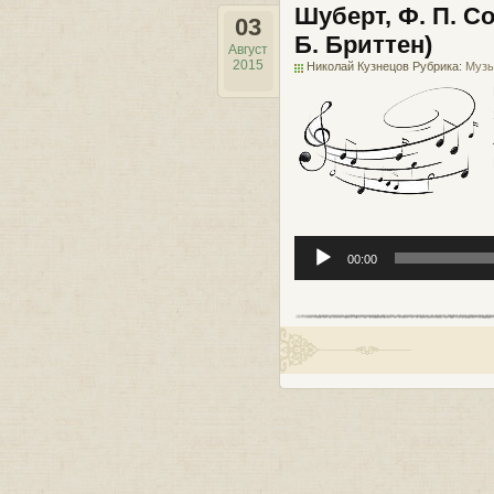
Шуберт, Ф. П. С
03
Б. Бриттен)
Август
2015
Николай Кузнецов Рубрика:
Музы
Аудиоплеер
00:00