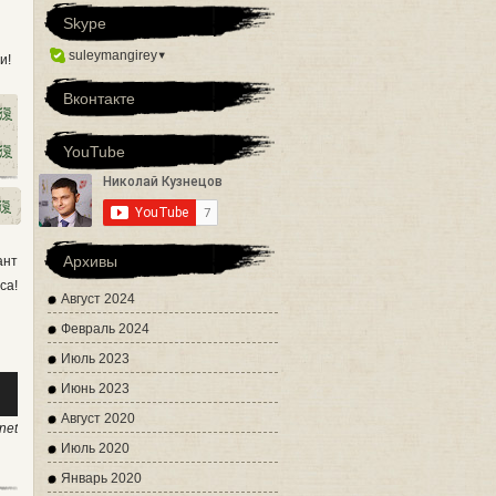
Skype
▾
suleymangirey
и!
Вконтакте
YouTube
Архивы
ант
са!
Август 2024
Февраль 2024
Июль 2023
уйте
Июнь 2023
Август 2020
net
Июль 2020
Январь 2020