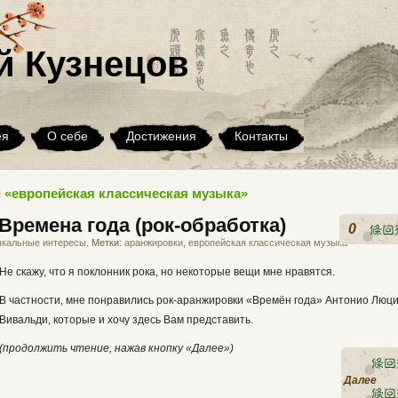
й Кузнецов
ея
О себе
Достижения
Контакты
 «европейская классическая музыка»
 Времена года (рок-обработка)
0
кальные интересы
. Метки:
аранжировки
,
европейская классическая музыка
Не скажу, что я поклонник рока, но некоторые вещи мне нравятся.
В частности, мне понравились рок-аранжировки «Времён года» Антонио Люц
Вивальди, которые и хочу здесь Вам представить.
(продолжить чтение, нажав кнопку «Далее»)
Далее