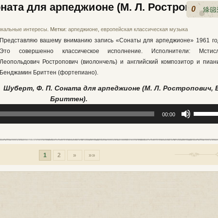
увеличи
оната для арпеджионе (М. Л. Ростропович
0
или
уменьши
кальные интересы
. Метки:
арпеджионе
,
европейская классическая музыка
громкост
Представляю вашему вниманию запись «Сонаты для арпеджионе» 1961 го
Это совершенно классическое исполнение. Исполнители: Мстис
Леопольдович Ростропович (виолончель) и английский композитор и пиан
Бенджамин Бриттен (фортепиано).
Шуберт, Ф. П. Соната для арпеджионе
(М. Л. Ростропович, 
Бриттен).
Использ
00:00
клавиши
вверх/
вниз,
чтобы
1
2
»
»»
увеличи
или
уменьши
громкост