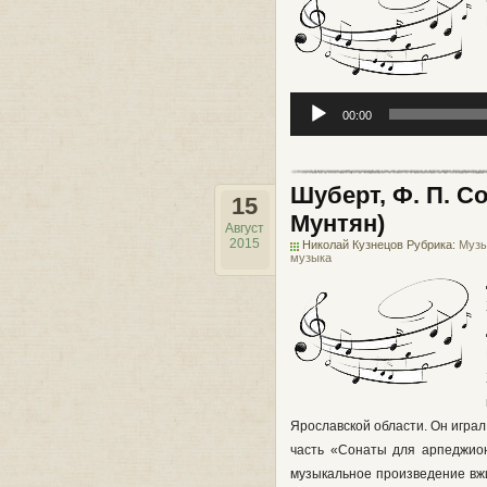
Аудиоплеер
00:00
Шуберт, Ф. П. С
15
Мунтян)
Август
2015
Николай Кузнецов Рубрика:
Музы
музыка
Ярославской области. Он играл
часть «Сонаты для арпеджион
музыкальное произведение вжи